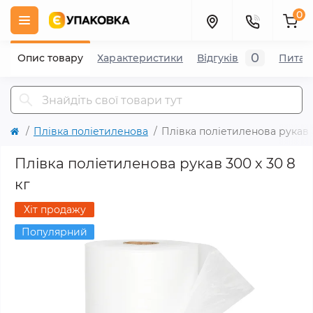
0
0
Опис товару
Характеристики
Відгуків
Питан
Плівка поліетиленова
Плівка поліетиленова рукав 3
Плівка поліетиленова рукав 300 х 30 8
кг
Хіт продажу
Популярний