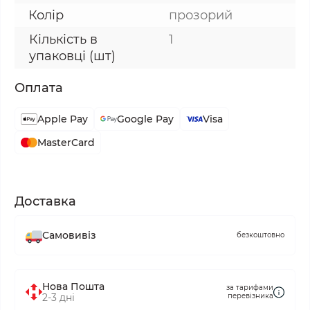
Колір
прозорий
Кількість в
1
упаковці (шт)
Оплата
Apple Pay
Google Pay
Visa
MasterCard
Доставка
Самовивіз
безкоштовно
Нова Пошта
за тарифами
2-3 дні
перевізника