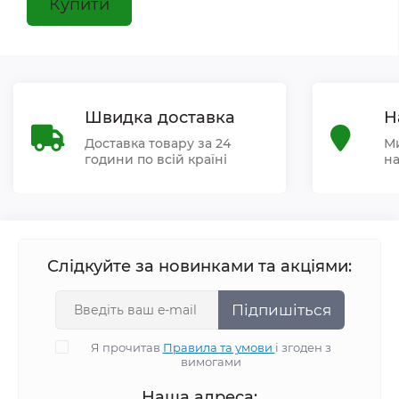
Купити
Швидка доставка
Н
Доставка товару за 24
Ми
години по всій країні
на
Слідкуйте за новинками та акціями:
Підпишіться
Я прочитав
Правила та умови
і згоден з
вимогами
Наша адреса: