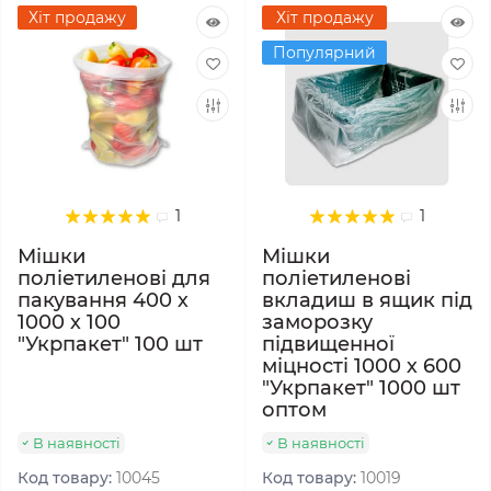
Хіт продажу
Хіт продажу
Популярний
1
1
Мішки
Мішки
поліетиленові для
поліетиленові
пакування 400 х
вкладиш в ящик під
1000 х 100
заморозку
"Укрпакет" 100 шт
підвищенної
міцності 1000 х 600
"Укрпакет" 1000 шт
оптом
В наявності
В наявності
Код товару:
10045
Код товару:
10019