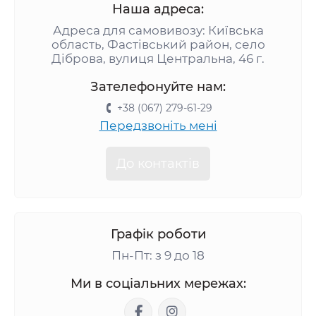
Наша адреса:
вологи, що особливо важливо для
Адреса для самовивозу: Київська
продуктів харчування.
область, Фастівський район, село
Економічність
Діброва, вулиця Центральна, 46 г.
Купити поліетиленові мішки можна за
доступною ціною, що робить їх ідеальним
Зателефонуйте нам:
рішенням для масового використання.
+38 (067) 279-61-29
Різноманітність форматів
Передзвоніть мені
Асортименти дозволяє легко підібрати
поліетиленові мішки від виробника для
До контактів
будь-яких завдань – від упаковки до
зберігання.
Навіщо потрібні поліетиленові
мішки?
Графік роботи
Пн-Пт: з 9 до 18
Вони широко використовуються в харчовій
промисловості для фасування продуктів
Ми в соціальних мережах:
харчування, а також у побутових умовах –
для захисту речей від пилу та вологи.