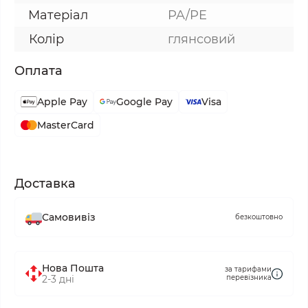
Матеріал
PA/PE
Колір
глянсовий
Оплата
Apple Pay
Google Pay
Visa
MasterCard
Доставка
Самовивіз
безкоштовно
Нова Пошта
за тарифами
2-3 дні
перевізника