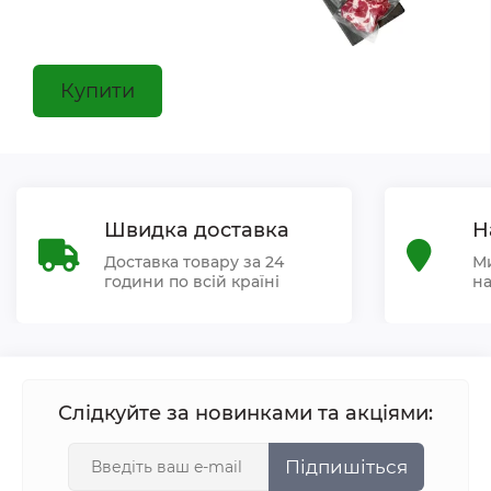
Купити
Швидка доставка
Н
Доставка товару за 24
Ми
години по всій країні
на
Слідкуйте за новинками та акціями:
Підпишіться