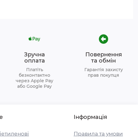
Зручна
Повернення
оплата
та обмін
Платіть
Гарантія захисту
безконтактно
прав покупця
через Apple Pay
або Google Pay
е
Інформація
іетиленові
Правила та умови