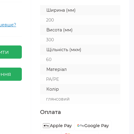
Ширина (мм)
200
ешевше?
Висота (мм)
300
Щільність (мкм)
ити
60
Матеріал
ення
PA/PE
Колір
глянсовий
Оплата
Apple Pay
Google Pay