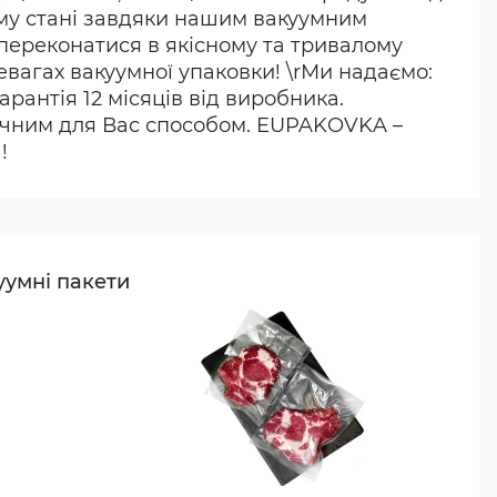
щому стані завдяки нашим вакуумним
 переконатися в якісному та тривалому
евагах вакуумної упаковки! \rМи надаємо:
рантія 12 місяців від виробника.
ручним для Вас способом. EUPAKOVKA –
!
уумні пакети