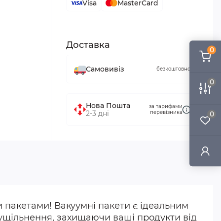
Visa
MasterCard
Доставка
0
Самовивіз
безкоштовно
0
Нова Пошта
за тарифами
2-3 дні
перевізника
0
 пакетами! Вакуумні пакети є ідеальним
ущільнення, захищаючи ваші продукти від