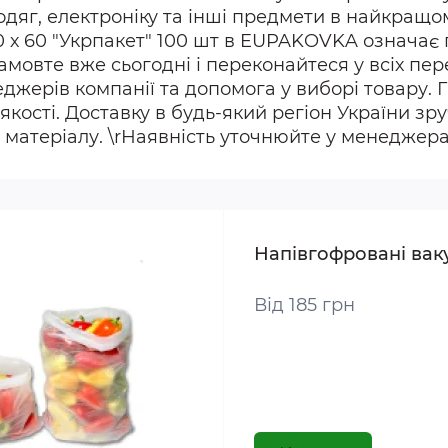
у, одяг, електроніку та інші предмети в найкра
0 х 60 "Укрпакет" 100 шт в EUPAKOVKA означає
амовте вже сьогодні і переконайтеся у всіх пер
жерів компанії та допомога у виборі товару. Га
якості. Доставку в будь-який регіон України з
матеріалу. \rНаявність уточнюйте у менеджера
Напівгофровані вак
Від 185 грн