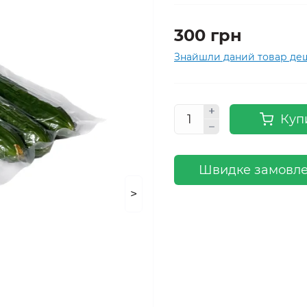
300 грн
Знайшли даний товар д
Куп
Швидке замовл
>