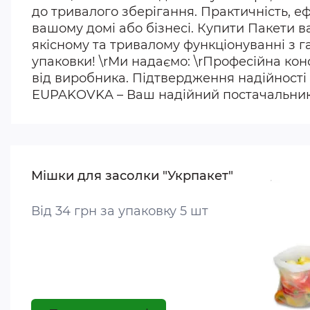
до тривалого зберігання. Практичність, е
вашому домі або бізнесі. Купити Пакети 
якісному та тривалому функціонуванні з г
упаковки! \rМи надаємо: \rПрофесійна конс
від виробника. Підтвердження надійності 
EUPAKOVKA – Ваш надійний постачальник 
Мішки для засолки "Укрпакет"
Від 34 грн за упаковку 5 шт