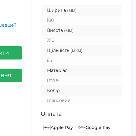
Ширина (мм)
160
ешевше?
Висота (мм)
250
Щільність (мкм)
ити
65
Матеріал
ення
PA/PE
Колір
глянсовий
Оплата
Apple Pay
Google Pay