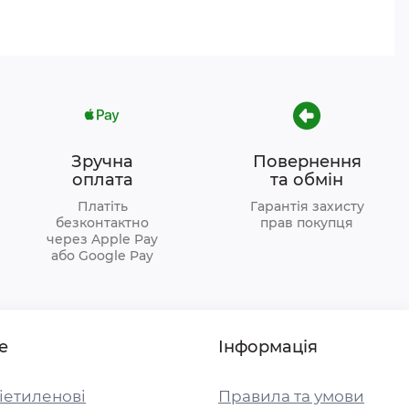
Зручна
Повернення
оплата
та обмін
Платіть
Гарантія захисту
безконтактно
прав покупця
через Apple Pay
або Google Pay
е
Інформація
іетиленові
Правила та умови