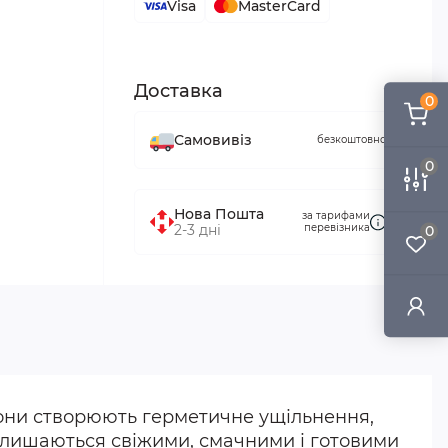
Visa
MasterCard
Доставка
0
Самовивіз
безкоштовно
0
Нова Пошта
за тарифами
2-3 дні
перевізника
0
 Вони створюють герметичне ущільнення,
залишаються свіжими, смачними і готовими