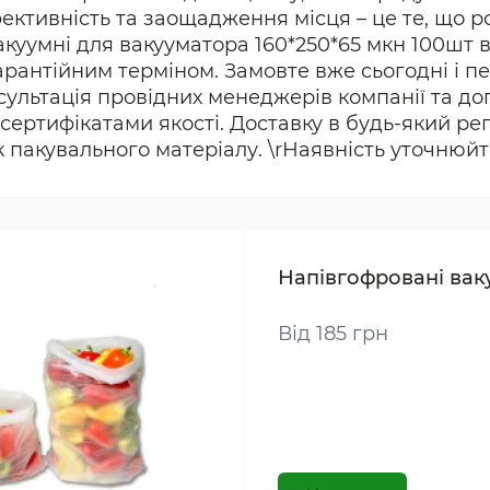
фективність та заощадження місця – це те, що 
вакуумні для вакууматора 160*250*65 мкн 100ш
арантійним терміном. Замовте вже сьогодні і пе
ультація провідних менеджерів компанії та допо
сертифікатами якості. Доставку в будь-який ре
пакувального матеріалу. \rНаявність уточнюйт
Напівгофровані вак
Від 185 грн