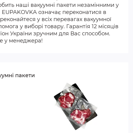
робить наші вакуумні пакети незамінними у
т в EUPAKOVKA означає переконатися в
реконайтеся у всіх перевагах вакуумної
мога у виборі товару. Гарантія 12 місяців
гіон України зручним для Вас способом.
е у менеджера!
уумні пакети