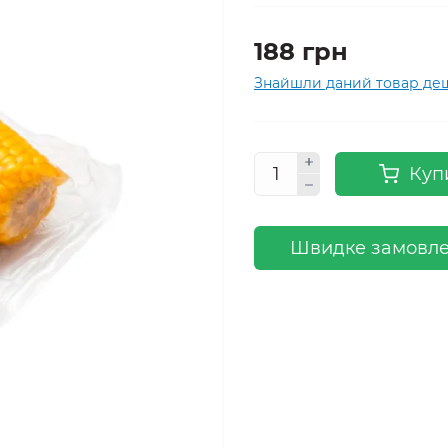
188 грн
Знайшли даний товар д
Куп
Швидке замовл