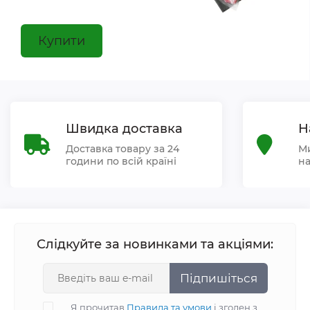
Купити
Швидка доставка
Н
Доставка товару за 24
Ми
години по всій країні
на
Слідкуйте за новинками та акціями:
Підпишіться
Я прочитав
Правила та умови
і згоден з