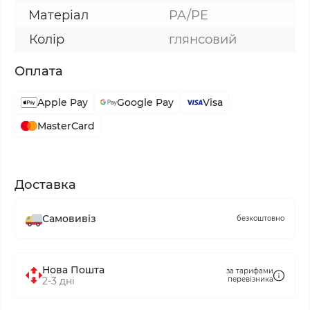
Матеріал
PA/PE
Колір
глянсовий
Оплата
Apple Pay
Google Pay
Visa
MasterCard
Доставка
Самовивіз
безкоштовно
Нова Пошта
за тарифами
2-3 дні
перевізника