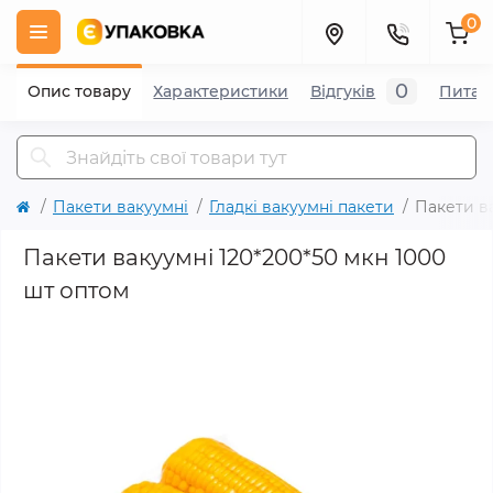
0
0
Опис товару
Характеристики
Відгуків
Питан
Пакети вакуумні
Гладкі вакуумні пакети
Пакети ва
Пакети вакуумні 120*200*50 мкн 1000
шт оптом