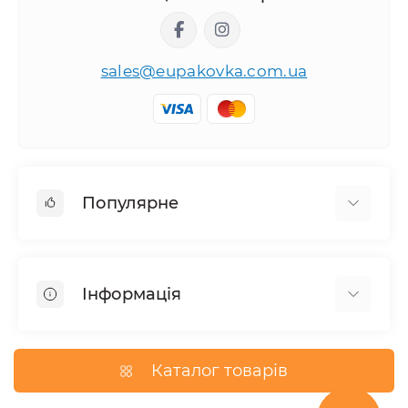
sales@eupakovka.com.ua
Популярне
Мішки поліетиленові
Пакети Майка
Інформація
Пакети вакуумні
Пакети для сміття
Правила та умови
Пакети фасувальні
Оплата і доставка
Каталог товарів
Повернення та обмін