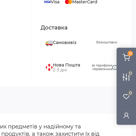
Visa
MasterCard
Доставка
Самовивіз
безкоштовно
0
Нова Пошта
за тарифами
2-3 дні
перевізника
0
0
ших предметів у надійному та
родуктів, а також захистити їх від