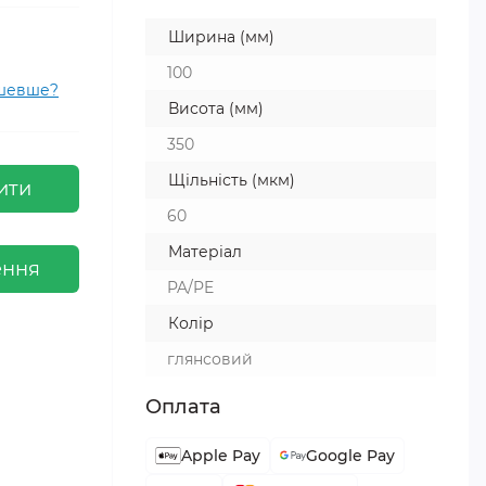
Ширина (мм)
100
ешевше?
Висота (мм)
350
Щільність (мкм)
ити
60
Матеріал
ення
PA/PE
Колір
глянсовий
Оплата
Apple Pay
Google Pay