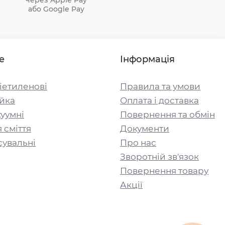
або Google Pay
е
Інформація
іетиленові
Правила та умови
йка
Оплата і доставка
уумні
Повернення та обмін
 сміття
Документи
сувальні
Про нас
Зворотній зв'язок
Повернення товару
Акції