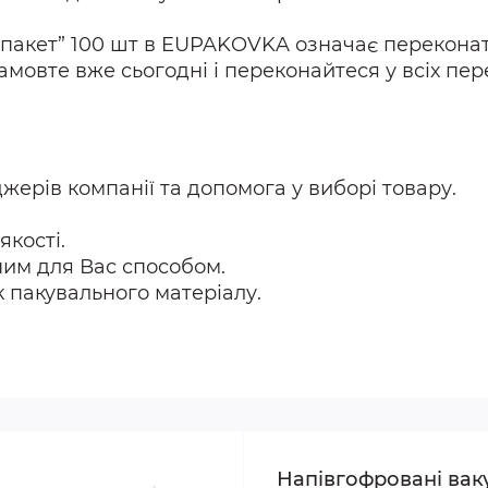
крпакет” 100 шт в EUPAKOVKA означає перекона
амовте вже сьогодні і переконайтеся у всіх пер
ерів компанії та допомога у виборі товару.
кості.
ним для Вас способом.
пакувального матеріалу.
Напівгофровані вак