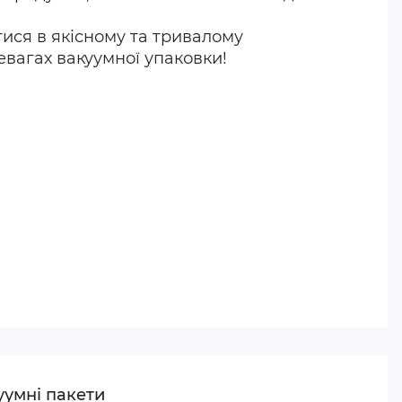
тися в якісному та тривалому
евагах вакуумної упаковки!
уумні пакети