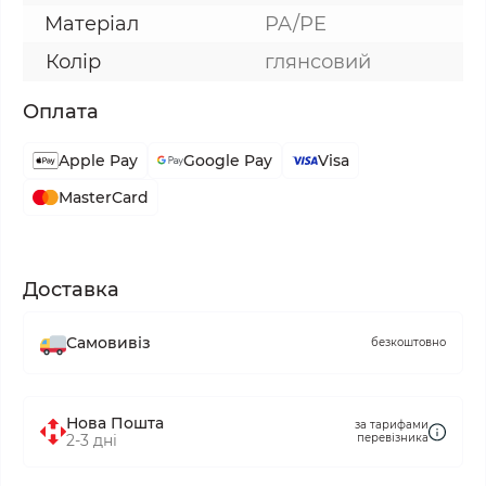
Матеріал
PA/PE
Колір
глянсовий
Оплата
Apple Pay
Google Pay
Visa
MasterCard
Доставка
Самовивіз
безкоштовно
Нова Пошта
за тарифами
2-3 дні
перевізника