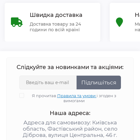
Швидка доставка
Н
Доставка товару за 24
Ми
години по всій країні
на
Слідкуйте за новинками та акціями:
Підпишіться
Я прочитав
Правила та умови
і згоден з
вимогами
Наша адреса:
Адреса для самовивозу: Київська
область, Фастівський район, село
Діброва, вулиця Центральна, 46 г.