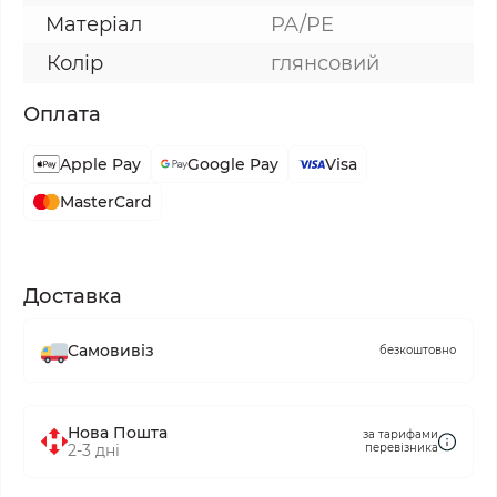
Матеріал
PA/PE
Колір
глянсовий
Оплата
Apple Pay
Google Pay
Visa
MasterCard
Доставка
Самовивіз
безкоштовно
Нова Пошта
за тарифами
2-3 дні
перевізника