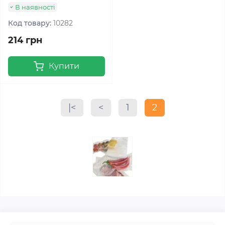
В наявності
Код товару:
10282
214 грн
Купити
|<
<
1
2