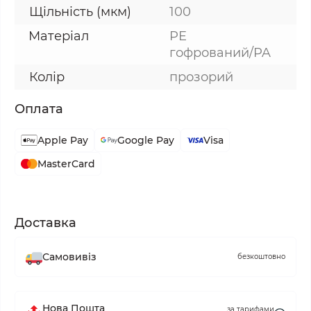
Щільність (мкм)
100
Матеріал
PE
гофрований/PA
Колір
прозорий
Оплата
Apple Pay
Google Pay
Visa
MasterCard
Доставка
Самовивіз
безкоштовно
Нова Пошта
за тарифами