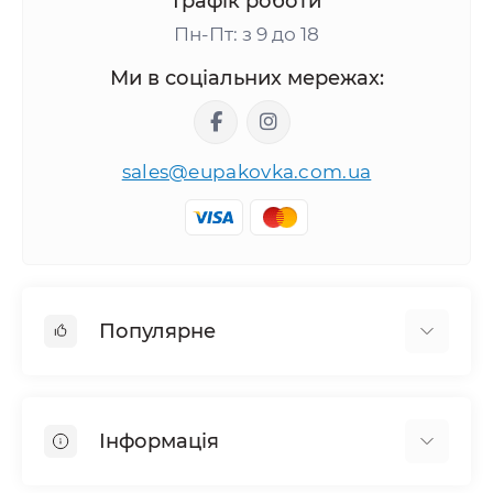
Графік роботи
Пн-Пт: з 9 до 18
Ми в соціальних мережах:
sales@eupakovka.com.ua
Популярне
Мішки поліетиленові
Пакети Майка
Інформація
Пакети вакуумні
Пакети для сміття