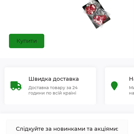
Купити
Швидка доставка
Н
Доставка товару за 24
Ми
години по всій країні
на
Слідкуйте за новинками та акціями: