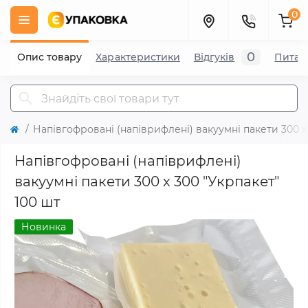
0
0
Опис товару
Характеристики
Відгуків
Питан
Напівгофровані (напіврифлені) вакуумні пакети 300 х
Напівгофровані (напіврифлені)
вакуумні пакети 300 х 300 "Укрпакет"
100 шт
Новинка