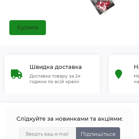
Купити
Швидка доставка
Н
Доставка товару за 24
Ми
години по всій країні
на
Слідкуйте за новинками та акціями:
Підпишіться