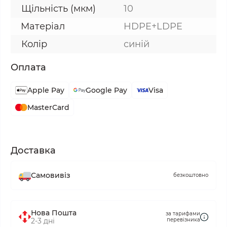
Щільність (мкм)
10
Матеріал
HDPE+LDPE
Колір
синій
Оплата
Apple Pay
Google Pay
Visa
MasterCard
Доставка
Самовивіз
безкоштовно
Нова Пошта
за тарифами
2-3 дні
перевізника