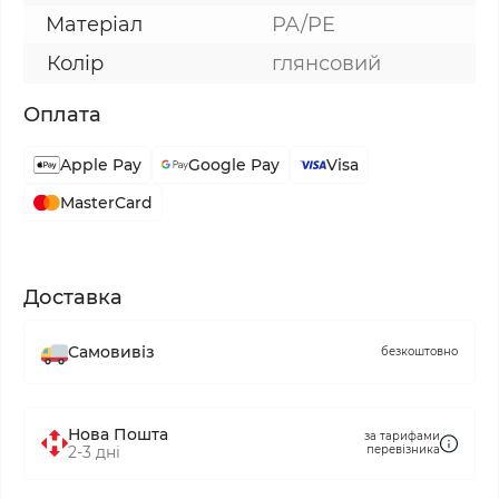
Матеріал
PA/PE
Колір
глянсовий
Оплата
Apple Pay
Google Pay
Visa
MasterCard
Доставка
Самовивіз
безкоштовно
Нова Пошта
за тарифами
2-3 дні
перевізника