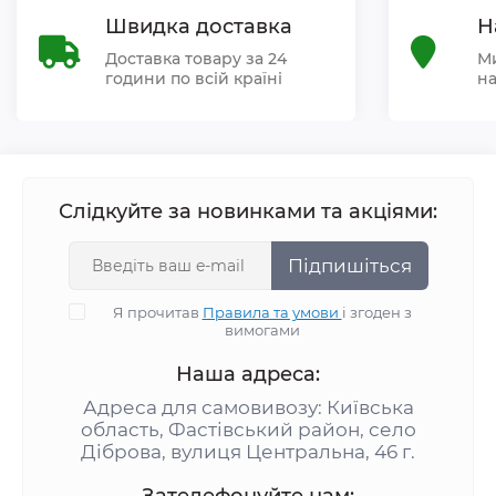
Швидка доставка
Н
Доставка товару за 24
Ми
години по всій країні
на
Слідкуйте за новинками та акціями:
Підпишіться
Я прочитав
Правила та умови
і згоден з
вимогами
Наша адреса:
Адреса для самовивозу: Київська
область, Фастівський район, село
Діброва, вулиця Центральна, 46 г.