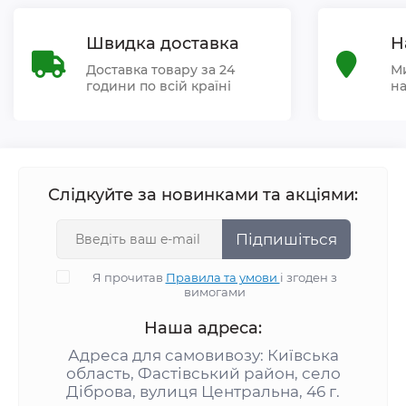
Швидка доставка
Н
Доставка товару за 24
Ми
години по всій країні
на
Слідкуйте за новинками та акціями:
Підпишіться
Я прочитав
Правила та умови
і згоден з
вимогами
Наша адреса:
Адреса для самовивозу: Київська
область, Фастівський район, село
Діброва, вулиця Центральна, 46 г.