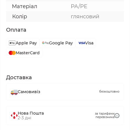
Матеріал
PA/PE
Колір
глянсовий
Оплата
Apple Pay
Google Pay
Visa
MasterCard
Доставка
Самовивіз
безкоштовно
Нова Пошта
за тарифами
2-3 дні
перевізника