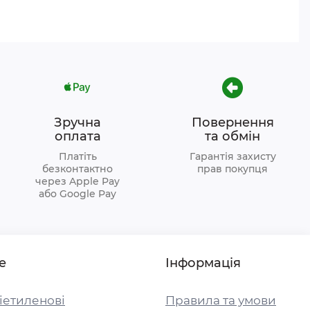
Зручна
Повернення
оплата
та обмін
Платіть
Гарантія захисту
безконтактно
прав покупця
через Apple Pay
або Google Pay
е
Інформація
іетиленові
Правила та умови