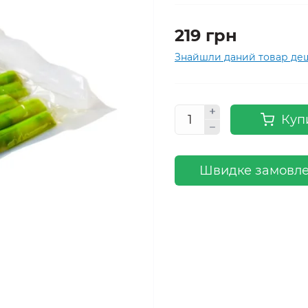
219 грн
Знайшли даний товар д
Куп
Швидке замовл