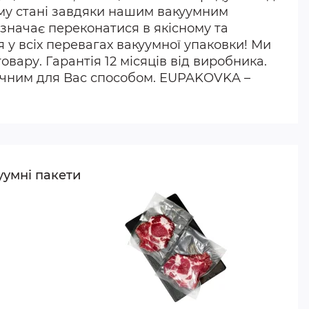
щому стані завдяки нашим вакуумним
означає переконатися в якісному та
 у всіх перевагах вакуумної упаковки! Ми
вару. Гарантія 12 місяців від виробника.
ручним для Вас способом. EUPAKOVKA –
уумні пакети