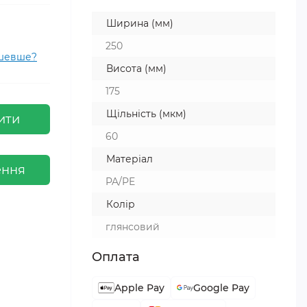
Ширина (мм)
250
ешевше?
Висота (мм)
175
Щільність (мкм)
ити
60
Матеріал
ення
PA/PE
Колір
глянсовий
Оплата
Apple Pay
Google Pay