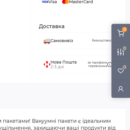
Visa
MasterCard
Доставка
0
Самовивіз
безкоштовно
0
Нова Пошта
за тарифами
2-3 дні
перевізника
0
 пакетами! Вакуумні пакети є ідеальним
ущільнення, захищаючи ваші продукти від