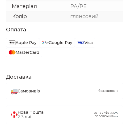
Матеріал
PA/PE
Колір
глянсовий
Оплата
Apple Pay
Google Pay
Visa
MasterCard
Доставка
Самовивіз
безкоштовно
Нова Пошта
за тарифами
2-3 дні
перевізника