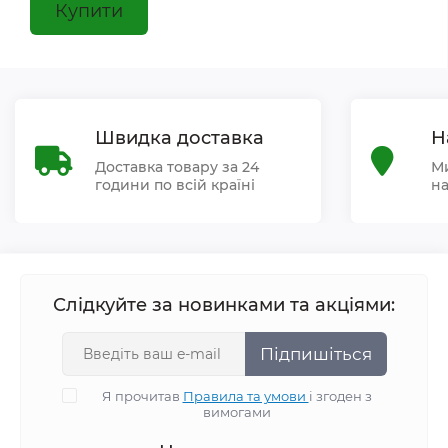
Купити
Швидка доставка
Н
Доставка товару за 24
Ми
години по всій країні
на
Слідкуйте за новинками та акціями:
Підпишіться
Я прочитав
Правила та умови
і згоден з
вимогами