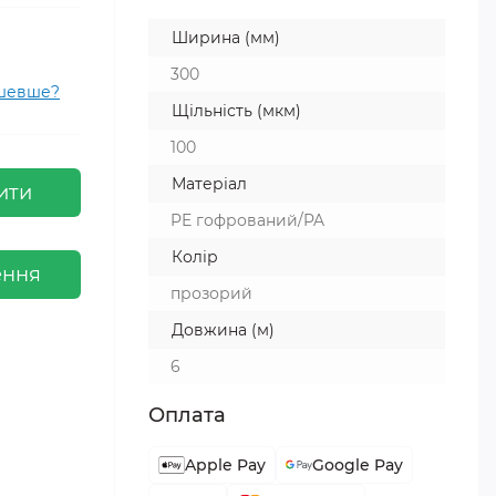
Ширина (мм)
300
ешевше?
Щільність (мкм)
100
Матеріал
ити
PE гофрований/PA
Колір
ення
прозорий
Довжина (м)
6
Оплата
Apple Pay
Google Pay