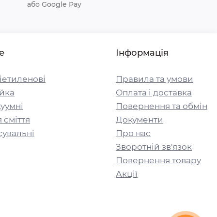
або Google Pay
е
Інформація
іетиленові
Правила та умови
йка
Оплата і доставка
уумні
Повернення та обмін
 сміття
Документи
сувальні
Про нас
Зворотній зв'язок
Повернення товару
Акції