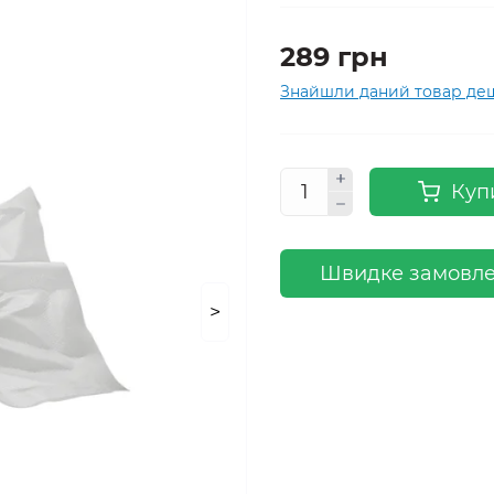
289 грн
Знайшли даний товар д
Куп
Швидке замовл
>