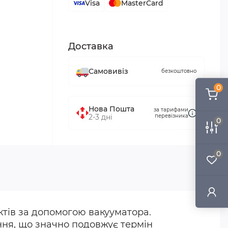
Visa
MasterCard
Доставка
Самовивіз
безкоштовно
0
Нова Пошта
за тарифами
2-3 дні
перевізника
0
0
ктів за допомогою вакууматора.
ння, що значно подовжує термін