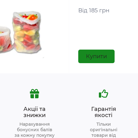
Від 185 грн
Купити
Акції та
Гарантія
знижки
якості
Нарахування
Тільки
бонусних балів
оригінальні
за кожну покупку
товари від