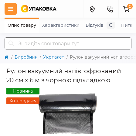
0
0
Опис товару
Характеристики
Відгуків
Питан
Виробник
Укрпакет
Рулон вакуумний напівгофро
Рулон вакуумний напівгофрований
20 см х 6 м з чорною підкладкою
Новинка
Хіт продажу