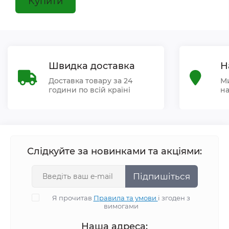
Купити
Швидка доставка
Н
Доставка товару за 24
Ми
години по всій країні
на
Слідкуйте за новинками та акціями:
Підпишіться
Я прочитав
Правила та умови
і згоден з
вимогами
Наша адреса: