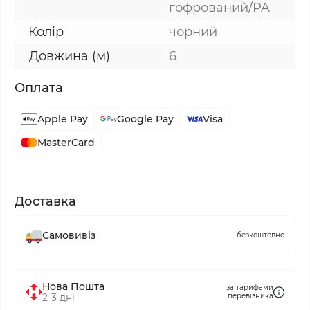
гофрований/PA
Колір
чорний
Довжина (м)
6
Оплата
Apple Pay
Google Pay
Visa
MasterCard
Доставка
Самовивіз
безкоштовно
Нова Пошта
за тарифами
2-3 дні
перевізника