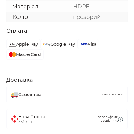
Матеріал
HDPE
Колір
прозорий
Оплата
Apple Pay
Google Pay
Visa
MasterCard
Доставка
Самовивіз
безкоштовно
Нова Пошта
за тарифами
2-3 дні
перевізника