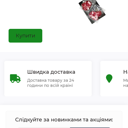
Купити
Швидка доставка
Н
Доставка товару за 24
Ми
години по всій країні
на
Слідкуйте за новинками та акціями: