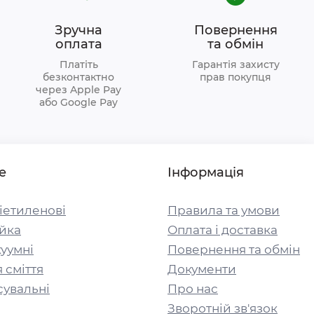
Зручна
Повернення
оплата
та обмін
Платіть
Гарантія захисту
безконтактно
прав покупця
через Apple Pay
або Google Pay
е
Інформація
іетиленові
Правила та умови
йка
Оплата і доставка
уумні
Повернення та обмін
 сміття
Документи
сувальні
Про нас
Зворотній зв'язок