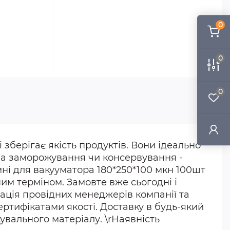
0
0
0
 зберігає якість продуктів. Вони ідеально
и на заморожування чи консервування -
ні для вакууматора 180*250*100 мкн 100шт
им терміном. Замовте вже сьогодні і
тація провідних менеджерів компанії та
ертифікатами якості. Доставку в будь-який
вального матеріалу. \rНаявність