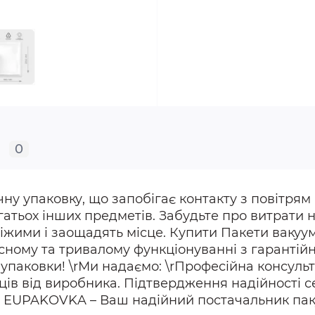
0
 упаковку, що запобігає контакту з повітрям і
багатьох інших предметів. Забудьте про витрат
іжими і заощадять місце. Купити Пакети вакуум
ному та тривалому функціонуванні з гарантійн
 упаковки! \rМи надаємо: \rПрофесійна консуль
яців від виробника. Підтвердження надійності с
. EUPAKOVKA – Ваш надійний постачальник паку