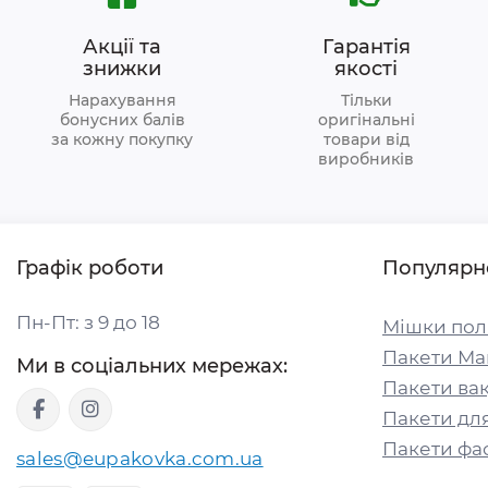
Акції та
Гарантія
знижки
якості
Нарахування
Тільки
бонусних балів
оригінальні
за кожну покупку
товари від
виробників
Графік роботи
Популярн
Пн-Пт: з 9 до 18
Мішки пол
Пакети Ма
Ми в соціальних мережах:
Пакети вак
Пакети для
Пакети фа
sales@eupakovka.com.ua