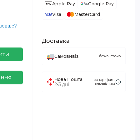
Apple Pay
Google Pay
Visa
MasterCard
ешевше?
Доставка
ити
Самовивіз
безкоштовно
ення
Нова Пошта
за тарифами
2-3 дні
перевізника