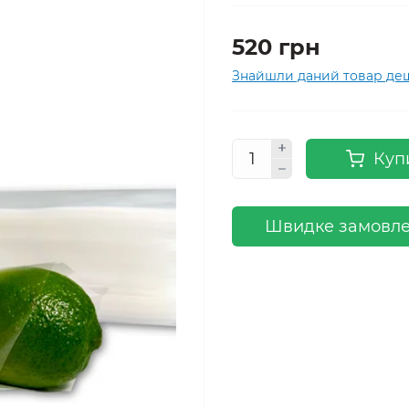
520 грн
Знайшли даний товар д
Куп
Швидке замовл